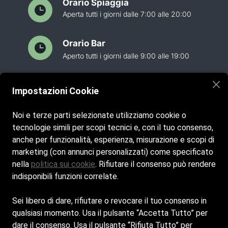
Orario Spiaggia
Aperta tutti i giorni dalle 7:00 alle 20:00
Orario Bar
Aperto tutti i giorni dalle 9:00 alle 19:00
Orario Ristorante
Chiuso martedì, aperto a pranzo tutti i giorni
Impostazioni Cookie
dalle 12:30 alle 15:00 e cena da giovedì a
lunedì dalle 19:30 alle 22:00
Noi e terze parti selezionate utilizziamo cookie o
tecnologie simili per scopi tecnici e, con il tuo consenso,
Email
anche per funzionalità, esperienza, misurazione e scopi di
carla6709@gmail.com
marketing (con annunci personalizzati) come specificato
nella
politica sui cookie
. Rifiutare il consenso può rendere
indisponibili funzioni correlate.
Telefono
+39 3382795784
Sei libero di dare, rifiutare o revocare il tuo consenso in
qualsiasi momento. Usa il pulsante “Accetta Tutto” per
dare il consenso. Usa il pulsante “Rifiuta Tutto” per