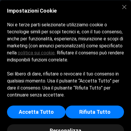
Impostazioni Cookie
Learn
Utillity pages
Noi e terze parti selezionate utilizziamo cookie o
FAQs
tecnologie simili per scopi tecnici e, con il tuo consenso,
Email
anche per funzionalità, esperienza, misurazione e scopi di
aemail.com
Blog
marketing (con annunci personalizzati) come specificato
nella
politica sui cookie
. Rifiutare il consenso può rendere
About Us
Call
indisponibili funzioni correlate.
(481) 000 - 0000
Contact
Sei libero di dare, rifiutare o revocare il tuo consenso in
qualsiasi momento. Usa il pulsante “Accetta Tutto” per
Call
dare il consenso. Usa il pulsante “Rifiuta Tutto” per
(481) 000 - 0000
continuare senza accettare.
Accetta Tutto
Rifiuta Tutto
©2021 uihut.com | Privacy Terms Contact Us
Personalizza