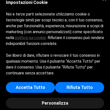
Chiuso martedì, aperto a pranzo tutti i giorni
Impostazioni Cookie
dalle 12:30 alle 15:00 e cena da giovedì a
lunedì dalle 19:30 alle 22:00
Noi e terze parti selezionate utilizziamo cookie o
tecnologie simili per scopi tecnici e, con il tuo consenso,
Email
anche per funzionalità, esperienza, misurazione e scopi di
carla6709@gmail.com
marketing (con annunci personalizzati) come specificato
nella
politica sui cookie
. Rifiutare il consenso può rendere
indisponibili funzioni correlate.
Telefono
+39 3382795784
Sei libero di dare, rifiutare o revocare il tuo consenso in
qualsiasi momento. Usa il pulsante “Accetta Tutto” per
dare il consenso. Usa il pulsante “Rifiuta Tutto” per
Capolinaro 91 S.R.L. - Sede Legale: PIAZZA
continuare senza accettare.
CIVITAVECCHIA 11 - 00058 - SANTA MARINELLA
(RM) - Capitale Sociale Euro 30000 - Iscritta al
Accetta Tutto
Rifiuta Tutto
registro delle imprese di Roma - p.i/c.f: 11260401002 -
Numero REA: RM - 1290236
© Copyright - Capolinaro Beach | Powered by
Personalizza
Spiagge.it