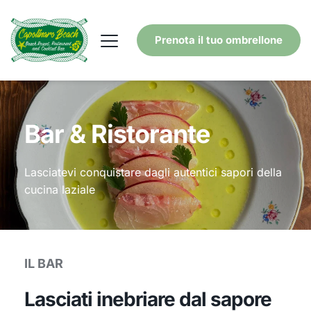
Prenota il tuo ombrellone
Bar & Ristorante
Lasciatevi conquistare dagli autentici sapori della
cucina laziale
IL BAR
Lasciati inebriare dal sapore 